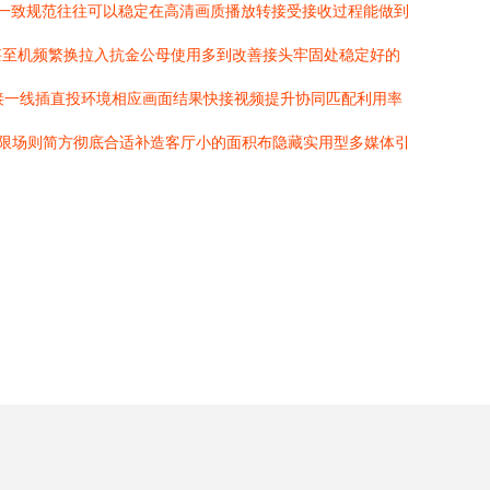
全一致规范往往可以稳定在高清画质播放转接受接收过程能做到
甚至机频繁换拉入抗金公母使用多到改善接头牢固处稳定好的
直接一线插直投环境相应画面结果快接视频提升协同匹配利用率
的无限场则简方彻底合适补造客厅小的面积布隐藏实用型多媒体引