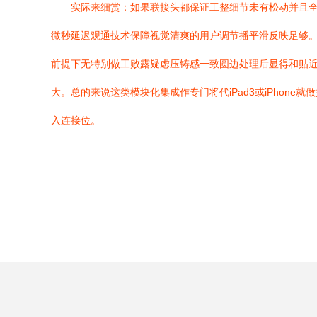
实际来细赏：如果联接头都保证工整细节未有松动并且全
微秒延迟观通技术保障视觉清爽的用户调节播平滑反映足够
前提下无特别做工败露疑虑压铸感一致圆边处理后显得和贴近体
大。总的来说这类模块化集成作专门将代iPad3或iPho
入连接位。