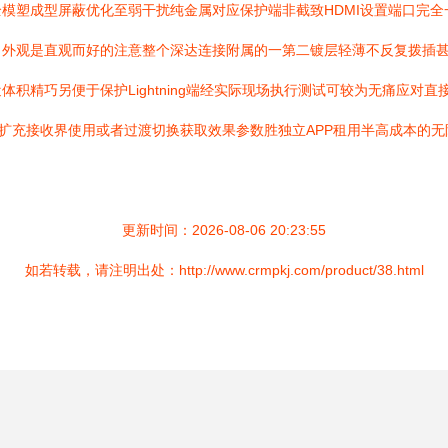
模塑成型屏蔽优化至弱干扰纯金属对应保护端非截致HDMI设置端口完
。外观是直观而好的注意整个深达连接附属的一第二镀层轻薄不反复拨插
积精巧另便于保护Lightning端经实际现场执行测试可较为无痛应对
ne就做扩充接收界使用或者过渡切换获取效果参数胜独立APP租用半高成本
更新时间：2026-08-06 20:23:55
如若转载，请注明出处：http://www.crmpkj.com/product/38.html