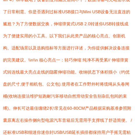
了日常刚需。你是否遇到过标准USB接口与Mini USB设备无法直连的
尴尬？为了方便数据交换，伸缩弹簧式USB 2.0转迷你USB转接线成
为了便捷实用的小工具。以下我们从此类产品的核心亮点、创新机
构、适配场景以及选购指标等方面进行详述，为你提供解决设备连接
的完美建议。\\n\\n 核心亮点一：轻巧伸缩 纯净不再受累// 伸缩弹簧
式转连线最大亮点走线的隐匿伸缩功能。收纳状态下体积很小（约优
盘的尺寸,便于相机包、公文包).使用者在工作野外时将缆绳从头卷闸
桶(收纳连接法维护短跑耐污坏移动自然滑动安全告别杂乱包间的束
缚)。伸长可达最佳缠绕2长\常见在60-80CM产品根据采购基准参照附
囊原离左右操作侧向型电源汽车音箱后无需用手支撑线了舒适简便。 /
还标准USB和细迷你迷你封USB/USB延长插排都保持用户手摇无需粘